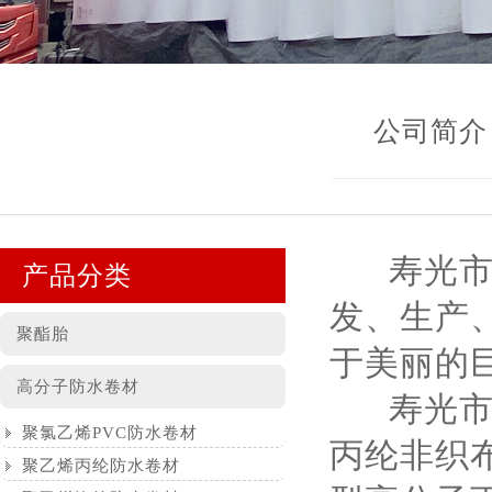
公司简
寿光市华
产品分类
发、生产
聚酯胎
于美丽的
高分子防水卷材
寿光市华
聚氯乙烯PVC防水卷材
丙纶非织
聚乙烯丙纶防水卷材