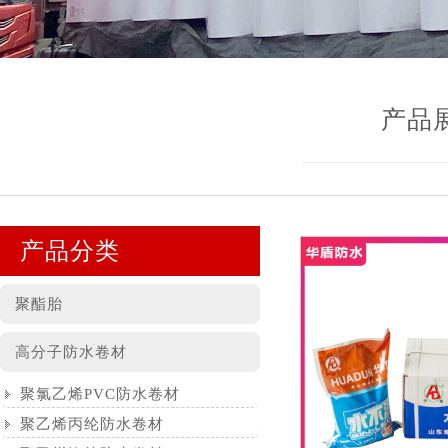
产品
产品分类
聚酯胎
高分子防水卷材
聚氯乙烯PVC防水卷材
聚乙烯丙纶防水卷材