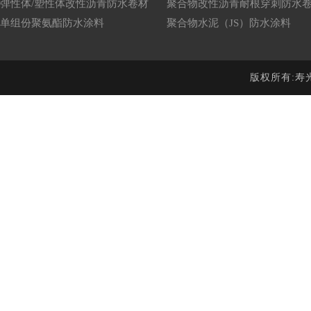
弹性体/塑性体改性沥青防水卷材
聚合物改性沥青耐根穿刺防水
单组份聚氨酯防水涂料
聚合物水泥（JS）防水涂料
版权所有:寿