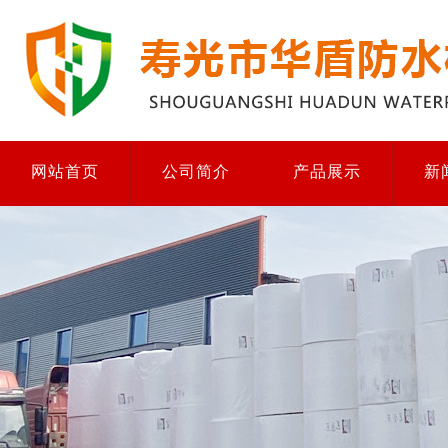
网站首页
公司简介
产品展示
新