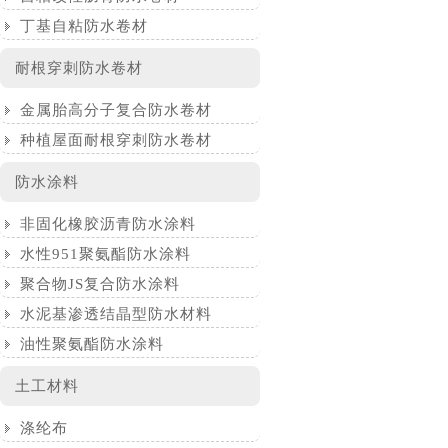
丁基自粘防水卷材
耐根穿刺防水卷材
金属胎高分子复合防水卷材
种植屋面耐根穿刺防水卷材
防水涂料
非固化橡胶沥青防水涂料
水性951聚氨酯防水涂料
聚合物JS复合防水涂料
水泥基渗透结晶型防水材料
油性聚氨酯防水涂料
土工材料
涤纶布