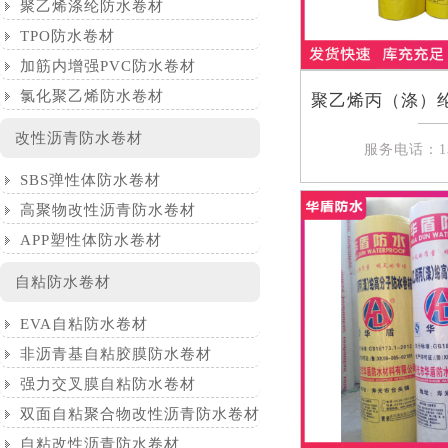
聚乙烯涤纶防水卷材
TPO防水卷材
加筋内增强PVC防水卷材
氯化聚乙烯防水卷材
聚乙烯丙（涤）
改性沥青防水卷材
服务电话：139
SBS弹性体防水卷材
高聚物改性沥青防水卷材
APP塑性体防水卷材
自粘防水卷材
EVA自粘防水卷材
非沥青基自粘胶膜防水卷材
强力交叉膜自粘防水卷材
双面自粘聚合物改性沥青防水卷材
自粘改性沥青防水卷材