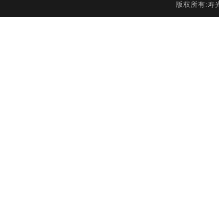
版权所有:寿