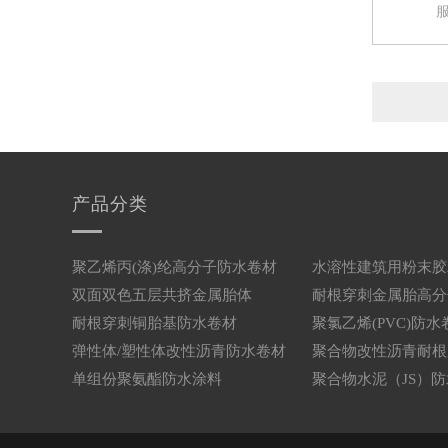
服
产品分类
聚乙烯丙(涤)纶高分子防水卷材
水溶性建筑用粉末胶
双面双色五层共挤金属胎体
耐根穿刺金属胎高分
耐根穿刺铜胎基防水卷材
聚氯乙烯(PVC)防水
弹性体/塑性体改性沥青防水卷材
聚合物改性沥青耐根
单组份聚氨酯防水涂料
聚合物水泥（JS）