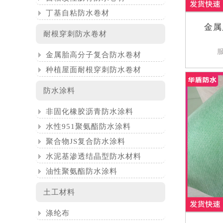
丁基自粘防水卷材
金属
耐根穿刺防水卷材
服
金属胎高分子复合防水卷材
种植屋面耐根穿刺防水卷材
防水涂料
非固化橡胶沥青防水涂料
水性951聚氨酯防水涂料
聚合物JS复合防水涂料
水泥基渗透结晶型防水材料
油性聚氨酯防水涂料
土工材料
涤纶布