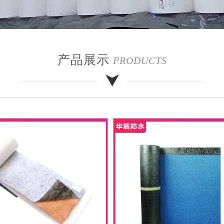
产品展示
PRODUCTS