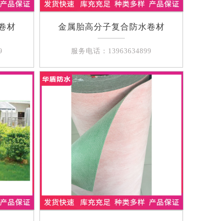
卷材
金属胎高分子复合防水卷材
9
服务电话：13963634899