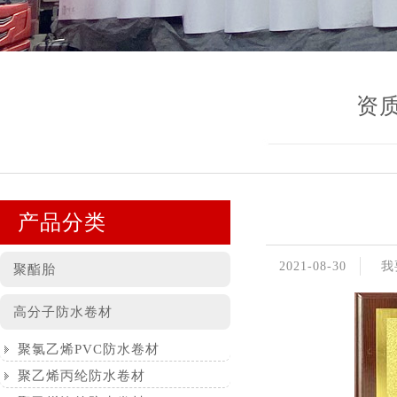
资
产品分类
2021-08-30
我
聚酯胎
高分子防水卷材
聚氯乙烯PVC防水卷材
聚乙烯丙纶防水卷材