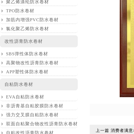
聚乙烯涤纶防水卷材
TPO防水卷材
加筋内增强PVC防水卷材
氯化聚乙烯防水卷材
改性沥青防水卷材
SBS弹性体防水卷材
高聚物改性沥青防水卷材
APP塑性体防水卷材
自粘防水卷材
EVA自粘防水卷材
非沥青基自粘胶膜防水卷材
强力交叉膜自粘防水卷材
双面自粘聚合物改性沥青防水卷材
上一篇
消费者满意
自粘改性沥青防水卷材